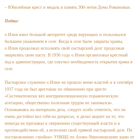
– Юбилейные крест и медаль в память 300-летия Дома Романовых.
Подвиг
о.Илия имел большой авторитет среди верующих и пользовался
большим уважением в селе. Когда в селе были закрыты храмы,
о.Илия продолжал исполнять свой пастырский долг продолжая
окормлять свою пасту. В 1936 году о.Илия организовал крестный
ход к администрации, где озвучил необходимость открытия храма в
селе.
Пастырское служение о.Илии не прошло мимо властей и в сентябре
1937 года он был арестован по обвинению при аресте:
«Систематически вёл контрреволюционную пораженческую
агитацию, общественно полезным трудом не занимался».
Основываясь на материалы дела, следует особо отметить, что он
очень достойно вел себя на допросах, и делал акцент на то, что
никогда не призывал к свержению существующей власти и к
противодействию ей, а исполнял свой прямой пастырский долг. По
постановлению «тройки» УНКВД по Азово-Черноморскому краю от