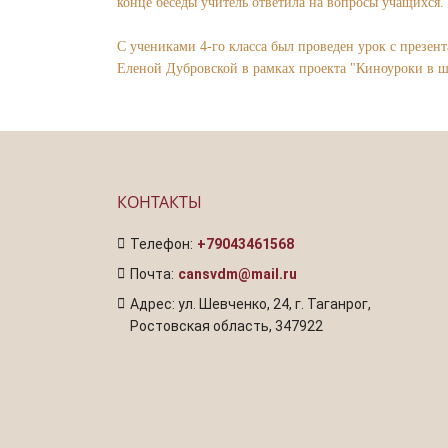
конце беседы учитель ответила на вопросы учащихся.
С учениками 4-го класса был проведен урок с презен
Еленой Дубровской в рамках проекта "Киноуроки в ш
КОНТАКТЫ
Телефон:
+79043461568
Почта:
cansvdm@mail.ru
Адрес: ул. Шевченко, 24, г. Таганрог,
Ростовская область, 347922